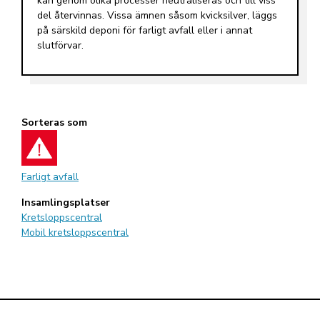
kan genom olika processer neutraliseras och till viss
del återvinnas. Vissa ämnen såsom kvicksilver, läggs
på särskild deponi för farligt avfall eller i annat
slutförvar.
Sorteras som
Farligt avfall
Insamlingsplatser
Kretsloppscentral
Mobil kretsloppscentral