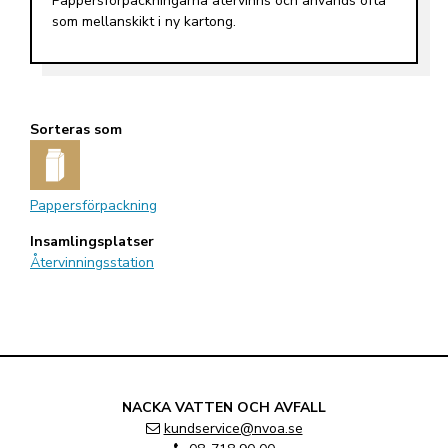
Pappersförpackningarna återvinns och används ofta
som mellanskikt i ny kartong.
Sorteras som
Pappersförpackning
Insamlingsplatser
Återvinningsstation
NACKA VATTEN OCH AVFALL
kundservice@nvoa.se