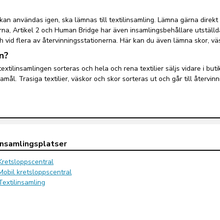
kan användas igen, ska lämnas till textilinsamling. Lämna gärna direkt 
na, Artikel 2 och Human Bridge har även insamlingsbehållare utställda
h vid flera av återvinningsstationerna. Här kan du även lämna skor, v
n?
 textilinsamlingen sorteras och hela och rena textilier säljs vidare i bu
amål. Trasiga textilier, väskor och skor sorteras ut och går till återvinn
Insamlingsplatser
Kretsloppscentral
Mobil kretsloppscentral
Textilinsamling