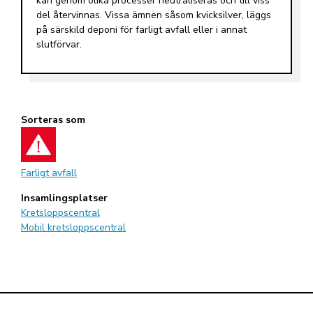
kan genom olika processer neutraliseras och till viss
del återvinnas. Vissa ämnen såsom kvicksilver, läggs
på särskild deponi för farligt avfall eller i annat
slutförvar.
Sorteras som
Farligt avfall
Insamlingsplatser
Kretsloppscentral
Mobil kretsloppscentral